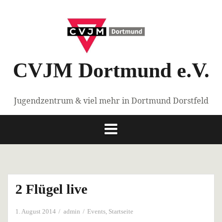
Springe
zum
Inhalt
CVJM Dortmund e.V.
Jugendzentrum & viel mehr in Dortmund Dorstfeld
2 Flügel live
1. August 2014
admin
Events
,
Startseite