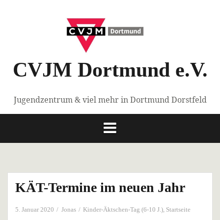
Springe
zum
Inhalt
CVJM Dortmund e.V.
Jugendzentrum & viel mehr in Dortmund Dorstfeld
KÄT-Termine im neuen Jahr
5. Januar 2020
Jonas
Kinder-Äktschen-Tag (6-10 J.)
,
Startseite