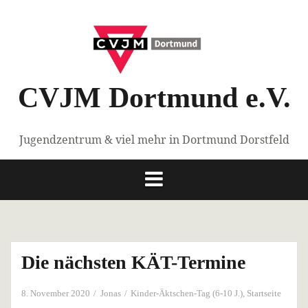
Springe
zum
Inhalt
CVJM Dortmund e.V.
Jugendzentrum & viel mehr in Dortmund Dorstfeld
Die nächsten KÄT-Termine
8. November 2020
Jonas
Kinder-Äktschen-Tag (6-10 J.)
,
Startseite