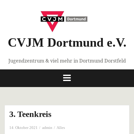
Springe
zum
Inhalt
CVJM Dortmund e.V.
Jugendzentrum & viel mehr in Dortmund Dorstfeld
3. Teenkreis
14. Oktober 2021
admin
Alles