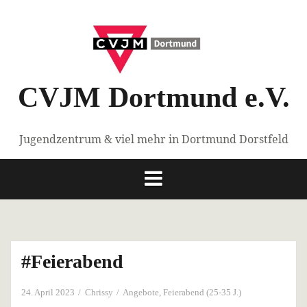
Springe
zum
Inhalt
CVJM Dortmund e.V.
Jugendzentrum & viel mehr in Dortmund Dorstfeld
#Feierabend
24. April 2023
Chrissy
Angebote
,
Feierabend (25-35 J.)