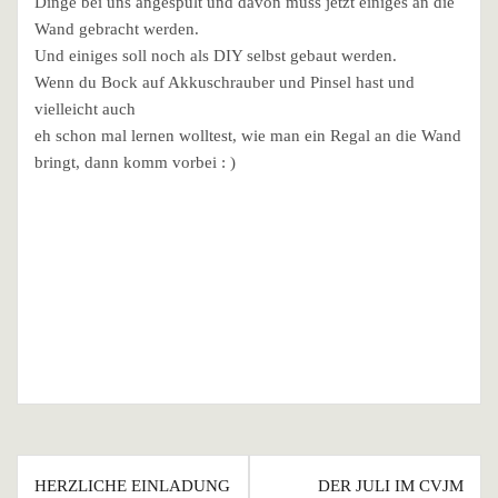
Dinge bei uns angespült und davon muss jetzt einiges an die
Wand gebracht werden.
Und einiges soll noch als DIY selbst gebaut werden.
Wenn du Bock auf Akkuschrauber und Pinsel hast und
vielleicht auch
eh schon mal lernen wolltest, wie man ein Regal an die Wand
bringt, dann komm vorbei : )
Beitragsnavigation
HERZLICHE EINLADUNG
DER JULI IM CVJM