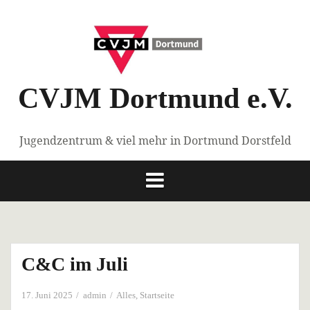
Springe
zum
Inhalt
CVJM Dortmund e.V.
Jugendzentrum & viel mehr in Dortmund Dorstfeld
C&C im Juli
17. Juni 2025
admin
Alles
,
Startseite