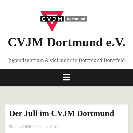
Springe
zum
Inhalt
CVJM Dortmund e.V.
Jugendzentrum & viel mehr in Dortmund Dorstfeld
Der Juli im CVJM Dortmund
30. Juni 2026
admin
Alles